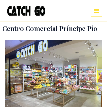
Ir
Main
al
Men
contenido
Centro Comercial Príncipe Pío